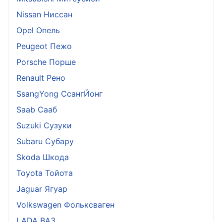
Nissan Ниссан
Opel Опель
Peugeot Пежо
Porsche Порше
Renault Рено
SsangYong СсангЙонг
Saab Сааб
Suzuki Сузуки
Subaru Субару
Skoda Шкода
Toyota Тойота
Jaguar Ягуар
Volkswagen Фольксваген
LADA ВАЗ