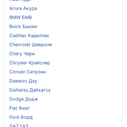
Acura Акура
BMW БМВ
Buick Бьюик
Cadillac Кадиллак
Chevrolet Шевроле
Chery Чери
Chrysler Крайслер
Citroen Ситроен
Daewoo Дэу
Daihatsu Дайхатсу
Dodge Додж
Fiat Фиат
Ford Форд
GAZ ГАЗ