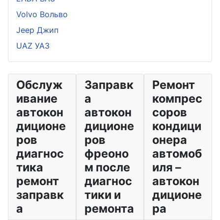
Volvo Вольво
Jeep Джип
UAZ УАЗ
Обслуж
Заправк
Ремонт
ивание
а
компрес
автокон
автокон
соров
диционе
диционе
кондици
ров
ров
онера
диагнос
фреоно
автомоб
тика
м после
иля –
ремонт
диагнос
автокон
заправк
тики и
диционе
а
ремонта
ра