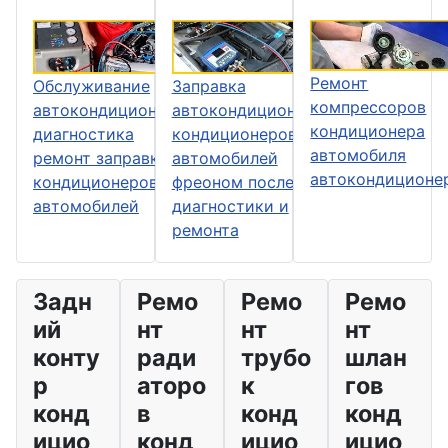
Ремонт
Обслуживание
Заправка
компрессоров
автокондиционеров
автокондиционеров
кондиционера
диагностика
кондиционеров
автомобиля
ремонт заправка
автомобилей
автокондиционе
кондиционеров
фреоном после
автомобилей
диагностики и
ремонта
Задн
Ремо
Ремо
Ремо
ий
нт
нт
нт
конту
ради
трубо
шлан
р
аторо
к
гов
конд
в
конд
конд
ицио
конд
ицио
ицио