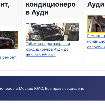
нт,
кондиционеро
Ауди
в Ауди
Ремонт т
кондицио
Таблица норм заправки
сваркой 
кондиционера Ауди до
полного объёма
 ремонт,
ионеров в Москве ЮАО. Все права защищены.