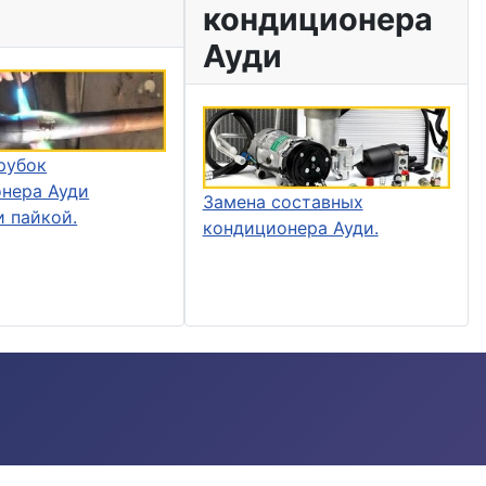
кондиционера
Ауди
рубок
нера Ауди
Замена составных
и пайкой.
кондиционера Ауди.