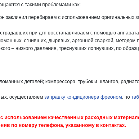
ащаются с такими проблемами как:
 он заклинил перебираем с использованием оригинальных 
страдавших при дтп восстанавливаем с помощью аппарата
сломанных, сгнивших, дырявых, аргонной сваркой, методом 
окого – низкого давления, треснувших лопнувших, по образц
оманных деталей; компрессора, трубок и шлангов, радиато
вных, осуществляем
заправку кондиционера фреоном
, по
таб
с использованием качественных расходных материалов 
нив по номеру телефона, указанному в контактах.