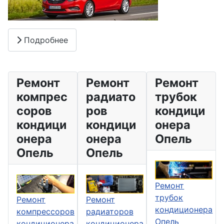
Подробнее
Ремонт
Ремонт
Ремонт
компрес
радиато
трубок
соров
ров
кондици
кондици
кондици
онера
онера
онера
Опель
Опель
Опель
Ремонт
трубок
Ремонт
Ремонт
кондиционера
радиаторов
компрессоров
Опель
кондиционера
кондиционера