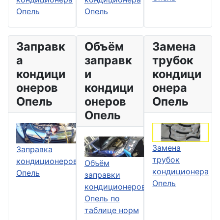
Опель
Опель
Заправк
Объём
Замена
а
заправк
трубок
кондици
и
кондици
онеров
кондици
онера
Опель
онеров
Опель
Опель
Замена
Заправка
трубок
кондиционеров
Объём
кондиционера
Опель
заправки
Опель
кондиционеров
Опель по
таблице норм