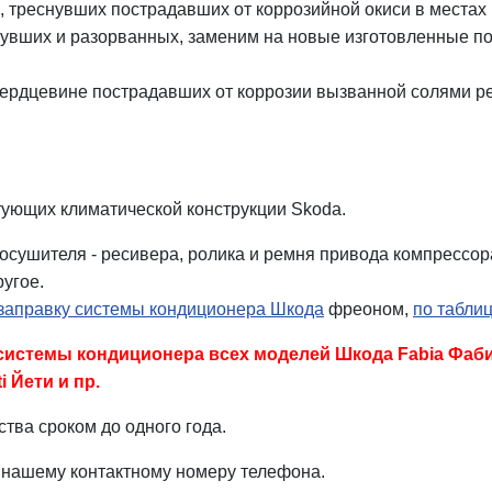
, треснувших пострадавших от коррозийной окиси в местах 
нувших и разорванных, заменим на новые изготовленные по
 сердцевине пострадавших от коррозии вызванной солями р
ующих климатической конструкции Skoda.
осушителя - ресивера, ролика и ремня привода компрессора
ругое.
заправку системы кондиционера Шкода
фреоном,
по табли
истемы кондиционера всех моделей Шкода Fabia Фабия 
i Йети и пр.
тва сроком до одного года.
 нашему контактному номеру телефона.