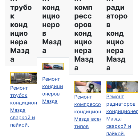
трубо
конд
комп
ради
к
ицио
ресс
аторо
конд
неро
оров
в
ицио
в
конд
конд
нера
Мазд
ицио
ицио
Мазд
а
нера
нера
а
Мазд
Мазд
а
а
Ремонт
кондици
Ремонт
онеров
трубок
Ремонт
Ремонт
Мазда
кондиционера
радиаторов
компрессоров
Мазда
кондиционе
кондиционера
сваркой и
Мазда
Мазда всех
пайкой.
сваркой и
типов
пайкой.