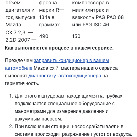
объем
фреона
компрессора в
двигателя и
марки R—
миллилитрах и
год выпуска
134a в
вязкость PAG PAO 68
Mazda
граммах
или PAG ISO 46
CX 7 2,3i —
490
150
2,2D 2007 —
Как выполняется процесс в нашем сервисе.
Прежде чем
заправить кондиционер в вашем
автомобиле
Mazda cx 7, мастера нашего сервиса
выполнят
диагностику автокондиционера
на
герметичность.
Для этого к штуцерам находящимся на трубках
подключается специальное оборудование с
манометрами для измерения давления и
вакуумным насосом.
При включении станции, насос срабатывает и в
системе происходит разряжение пустот от воздуха,