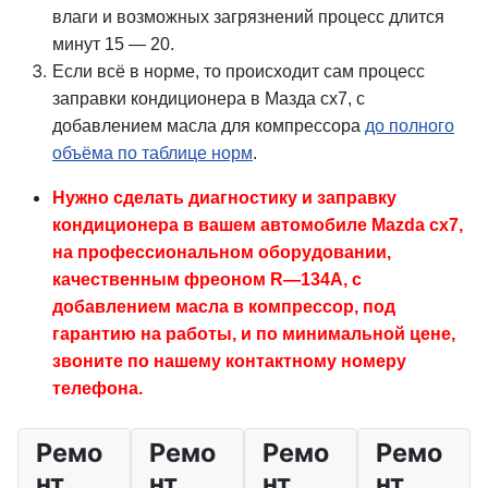
влаги и возможных загрязнений процесс длится
минут 15 — 20.
Если всё в норме, то происходит сам процесс
заправки кондиционера в Мазда cx7, с
добавлением масла для компрессора
до полного
объёма по таблице норм
.
Нужно сделать диагностику и заправку
кондиционера в вашем автомобиле Mazda cx7,
на профессиональном оборудовании,
качественным фреоном R—134A, с
добавлением масла в компрессор, под
гарантию на работы, и по минимальной цене,
звоните по нашему контактному номеру
телефона.
Ремо
Ремо
Ремо
Ремо
нт
нт
нт
нт