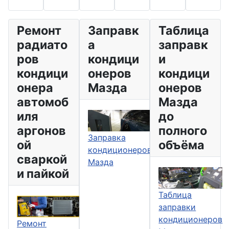
Ремонт
Заправк
Таблица
радиато
а
заправк
ров
кондици
и
кондици
онеров
кондици
онера
Мазда
онеров
автомоб
Мазда
иля
до
аргонов
полного
Заправка
ой
объёма
кондиционеров
сваркой
Мазда
и пайкой
Таблица
заправки
кондиционеров
Ремонт