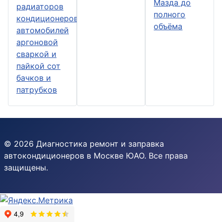
Мазда до
радиаторов
полного
кондиционеров
объёма
автомобилей
аргоновой
сваркой и
пайкой сот
бачков и
патрубков
© 2026 Диагностика ремонт и заправка
автокондиционеров в Москве ЮАО. Все права
защищены.