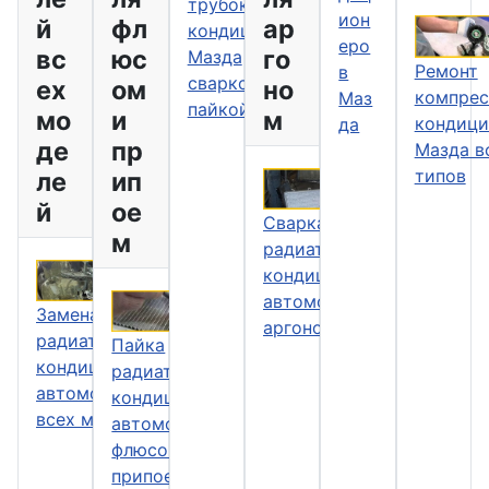
трубок
ион
й
фл
ар
кондиционера
еро
вс
юс
го
Мазда
Ремонт
в
сваркой и
ех
ом
но
компрес
Маз
пайкой.
мо
и
м
кондици
да
де
пр
Мазда в
типов
ле
ип
й
ое
Сварка
м
радиатора
кондиционера
автомобиля
Замена
аргоном
радиаторов
Пайка
кондиционера
радиатора
автомобилей
кондиционера
всех моделей
автомобиля
флюсом и
припоем