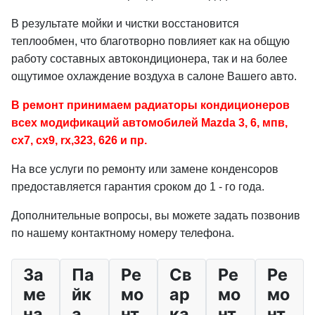
В результате мойки и чистки восстановится
теплообмен, что благотворно повлияет как на общую
работу составных автокондиционера, так и на более
ощутимое охлаждение воздуха в салоне Вашего авто.
В ремонт принимаем радиаторы кондиционеров
всех модификаций автомобилей Mazda 3, 6, мпв,
cx7, cx9, rx,323, 626 и пр.
На все услуги по ремонту или замене конденсоров
предоставляется гарантия сроком до 1 - го года.
Дополнительные вопросы, вы можете задать позвонив
по нашему контактному номеру телефона.
За
Па
Ре
Св
Ре
Ре
ме
йк
мо
ар
мо
мо
на
а
нт
ка
нт
нт