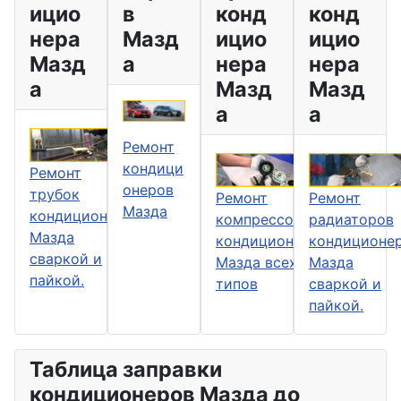
ицио
в
конд
конд
нера
Мазд
ицио
ицио
Мазд
а
нера
нера
а
Мазд
Мазд
а
а
Ремонт
кондици
Ремонт
онеров
трубок
Ремонт
Ремонт
Мазда
кондиционера
радиаторов
компрессоров
Мазда
кондиционе
кондиционера
сваркой и
Мазда
Мазда всех
пайкой.
сваркой и
типов
пайкой.
Таблица заправки
кондиционеров Мазда до