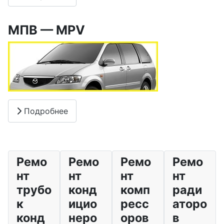
МПВ — MPV
Подробнее
Ремо
Ремо
Ремо
Ремо
нт
нт
нт
нт
трубо
конд
комп
ради
к
ицио
ресс
аторо
конд
неро
оров
в