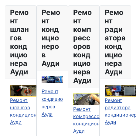
Ремо
Ремо
Ремо
Ремо
нт
нт
нт
нт
шлан
конд
комп
ради
гов
ицио
ресс
атора
конд
неро
оров
конд
ицио
в
конд
ицио
нера
Ауди
ицио
нера
Ауди
нера
Ауди
Ауди
Ремонт
кондицио
Ремонт
Ремонт
неров
шлангов
радиатора
Ремонт
Ауди
кондиционера
кондиционе
компрессоров
Ауди
Ауди
кондиционера
Ауди