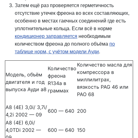
Затем ещё раз проверяется герметичность
отсутствие утечек фреона во всех составляющих,
особенно в местах гаечных соединений где есть
уплотнительные кольца.
Если всё в норме
кондиционер заправляется
необходимым
количеством фреона до полного объёма
по
таблице норм, с учётом модели Ауди
.
Количество масла для
Количество
компрессора в
Модель, объём
фреона
миллилитрах,
двигателя и год
R134a в
вязкость PAG 46 или
выпуска Ауди a8
граммах
PAO 68
A8 (4E) 3,0i/ 3,7i/
600 — 640
200
4,2i 2002 — 09
A8 (4E) 6,0i/
4,0TDi 2002 —
600 — 640
150
09