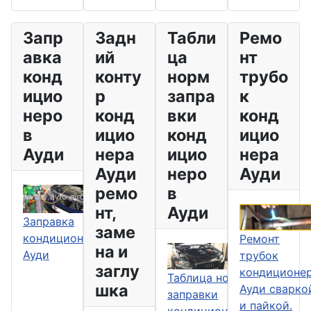
Запр
Задн
Табли
Ремо
авка
ий
ца
нт
конд
конту
норм
трубо
ицио
р
запра
к
неро
конд
вки
конд
в
ицио
конд
ицио
Ауди
нера
ицио
нера
Ауди
неро
Ауди
ремо
в
нт,
Ауди
Заправка
заме
кондиционеров
Ремонт
на и
Ауди
трубок
заглу
кондиционе
Таблица норм
шка
Ауди сварко
заправки
и пайкой.
кондиционера