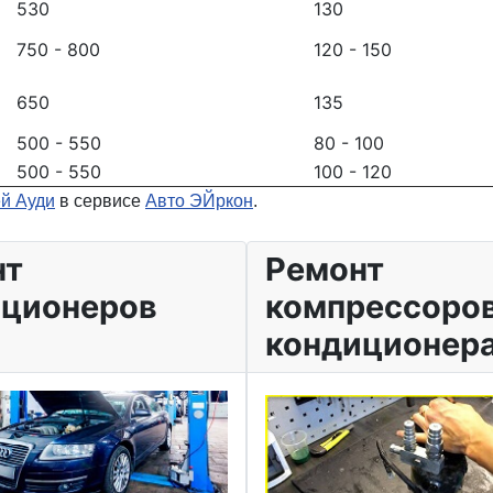
530
130
750 - 800
120 - 150
650
135
500 - 550
80 - 100
500 - 550
100 - 120
ей Ауди
в сервисе
Авто ЭЙркон
.
нт
Ремонт
иционеров
компрессоро
кондиционера