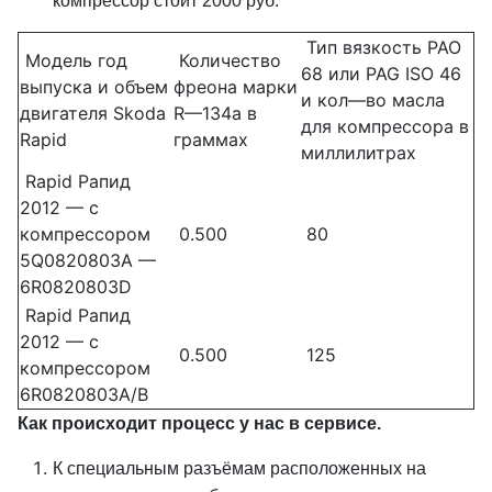
компрессор стоит 2000 руб.
Тип вязкость PAO
Модель год
Количество
68 или PAG ISO 46
выпуска и объем
фреона марки
и кол—во масла
двигателя Skoda
R—134a в
для компрессора в
Rapid
граммах
миллилитрах
Rapid Рапид
2012 — с
компрессором
0.500
80
5Q0820803A —
6R0820803D
Rapid Рапид
2012 — с
0.500
125
компрессором
6R0820803A/B
Как происходит процесс у нас в сервисе.
К специальным разъёмам расположенных на