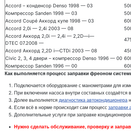
Accord – конденсор Denso 1998 — 03
50
Компрессор Sanden 1998 — 03
50
Accord Coupé Аккорд купе 1998 — 03
60
Accord 2,0i — 2,4i 2003 — 08
50
Accord Аккорд 2,0i — 2,4i — 2,2D—i—
47
DTEC 07.2008 —
Accord Аккорд 2,2D i—CTDi 2003 — 08
45
Civic 2, 3, 4 двери – компрессор Denso 1996 — 00
60
Компрессор Sanden 1996 — 00
60
Как выполняется процесс заправки фреоном системы
Подключается оборудование с манометрами для изм
При включении насоса внутри составных создаётся в
Долее выполняется
диагностика автокондиционера
н
Если всё в норме происходит сам процесс
заправки 
Дополнительные услуги при заправке кондиционеров
Нужно сделать обслуживание, проверку и заправ