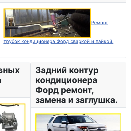
Ремонт
трубок кондиционера Форд сваркой и пайкой.
вных
Задний контур
а
кондиционера
Форд ремонт,
замена и заглушка.