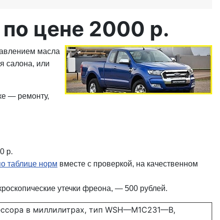
по цене 2000 р.
бавлением масла
я салона, или
ке — ремонту,
0 р.
по таблице норм
вместе с проверкой, на качественном
роскопические утечки фреона, — 500 рублей.
ессора в миллилитрах, тип WSH—M1C231—B,