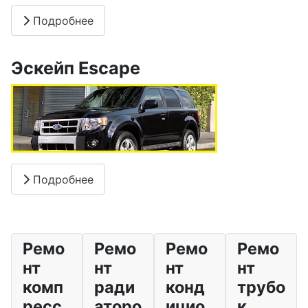
Подробнее
Эскейп Escape
Подробнее
Ремо
Ремо
Ремо
Ремо
нт
нт
нт
нт
комп
ради
конд
трубо
ресс
аторо
ицио
к