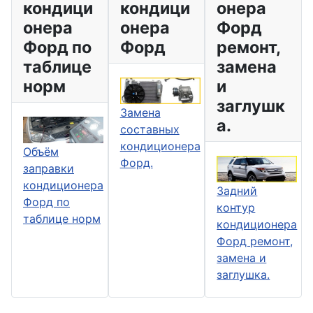
кондици
кондици
онера
онера
онера
Форд
Форд по
Форд
ремонт,
таблице
замена
норм
и
заглушк
Замена
а.
составных
кондиционера
Объём
Форд.
заправки
кондиционера
Задний
Форд по
контур
таблице норм
кондиционера
Форд ремонт,
замена и
заглушка.