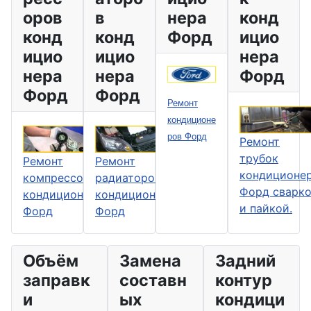
оров
в
нера
конд
конд
конд
Форд
ицио
ицио
ицио
нера
нера
нера
Форд
Форд
Форд
Ремонт
кондиционе
ров Форд
Ремонт
трубок
Ремонт
Ремонт
кондиционе
радиаторов
компрессоров
Форд сварк
кондиционера
кондиционера
и пайкой.
Форд
Форд
Объём
Замена
Задний
заправк
составн
контур
и
ых
кондици