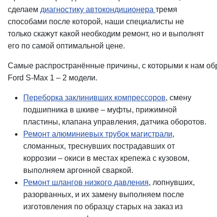
сделаем
диагностику автокондиционера
тремя
способами п
осле которой, наши специалисты не
только скажут какой необходим ремонт, но и выполнят
его по самой оптимальной цене.
Самые
распространённые
причины
,
с
которыми
к
нам
об
Ford S-Max 1 – 2 модели
.
Переборка заклинивших компрессоров
, смену
подшипника в шкиве – муфты, прижимной
пластины, клапана управления, датчика оборотов.
Ремонт алюминиевых трубок магистрали
,
сломанных, треснувших пострадавших от
коррозии – окиси в местах крепежа с кузовом,
выполняем аргонной сваркой.
Ремонт шлангов низкого давления
, лопнувших,
разорванных, и их замену выполняем после
изготовления по образцу старых на заказ из