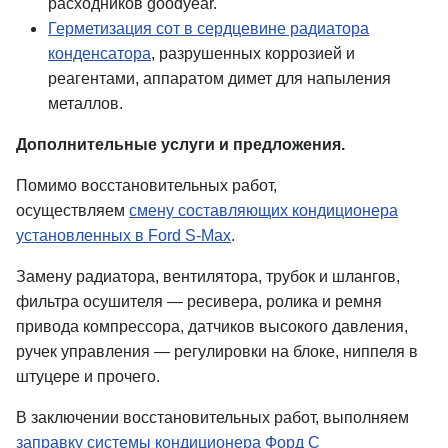
расходников goodyear.
Герметизация сот в сердцевине радиатора
конденсатора
, разрушенных коррозией и
реагентами, аппаратом димет для напыления
металлов.
Дополнительные услуги и предложения.
Помимо
восстановительных работ
,
осуществл
яем
с
мену
составляющих
кондиционера
установленных в Ford S-Max
.
Замену радиатора, вентилятора, трубок и шлангов,
фильтра осушителя — ресивера, ролика и ремня
привода компрессора, датчиков высокого давления,
ручек управления — регулировки на блоке, ниппеля в
штуцере и прочего.
В заключении восстановительных работ, выполняем
заправку системы кондиционера Форд С