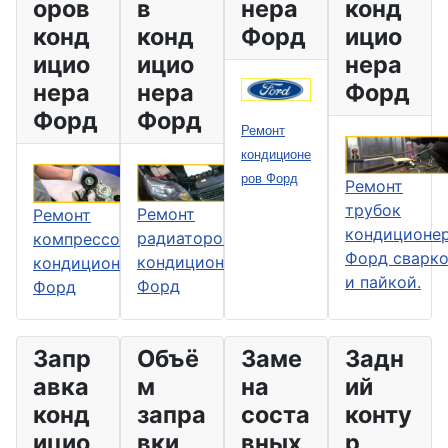
оров
в
нера
конд
конд
конд
Форд
ицио
ицио
ицио
нера
нера
нера
Форд
Форд
Форд
Ремонт
кондиционе
ров Форд
Ремонт
трубок
Ремонт
Ремонт
кондиционе
радиаторов
компрессоров
Форд сварк
кондиционера
кондиционера
и пайкой.
Форд
Форд
Запр
Объё
Заме
Задн
авка
м
на
ий
конд
запра
соста
конту
ицио
вки
вных
р