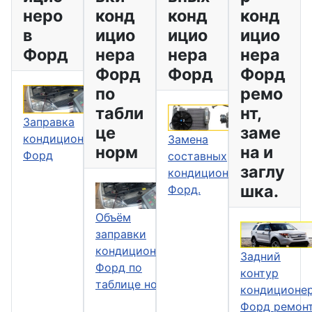
неро
конд
конд
конд
в
ицио
ицио
ицио
Форд
нера
нера
нера
Форд
Форд
Форд
по
ремо
табли
нт,
Заправка
це
заме
кондиционеров
Замена
норм
на и
Форд
составных
заглу
кондиционера
шка.
Форд.
Объём
заправки
кондиционера
Задний
Форд по
контур
таблице норм
кондиционе
Форд ремонт