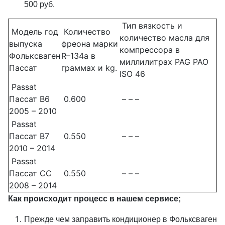
500 руб.
Тип вязкость и
Модель год
Количество
количество масла для
выпуска
фреона марки
компрессора в
Фольксваген
R–134a в
миллилитрах PAG PAO
Пассат
граммах и kg.
ISO 46
Passat
Пассат B6
0.600
– – –
2005 – 2010
Passat
Пассат B7
0.550
– – –
2010 – 2014
Passat
Пассат CC
0.550
– – –
2008 – 2014
Как происходит процесс в нашем сервисе;
Прежде чем заправить кондиционер в Фольксваген