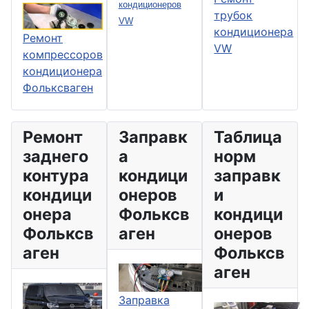
кондиционеров
трубок
VW
кондиционера
Ремонт
VW
компрессоров
кондиционера
Фольксваген
Ремонт
Заправк
Таблица
заднего
а
норм
контура
кондици
заправк
кондици
онеров
и
онера
Фольксв
кондици
Фольксв
аген
онеров
аген
Фольксв
аген
Заправка