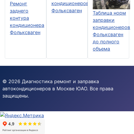
кондиционеров
Ремонт
Фольксваген
заднего
Таблица норм
контура
заправки
кондиционера
кондиционеров
Фольксваген
Фольксваген
до полного
объема
© 2026 Диагностика ремонт и заправка
автокондиционеров в Москве ЮАО. Все права
защищены.