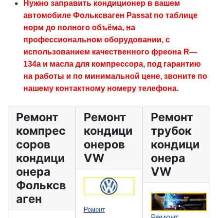
Нужно заправить кондиционер в вашем
автомобиле Фольксваген Passat по таблице
норм до полного объёма, на
профессиональном оборудовании, с
использованием качественного фреона R—
134a и масла для компрессора, под гарантию
на работы и по минимальной цене, звоните по
нашему контактному номеру телефона.
Ремонт
Ремонт
Ремонт
компрес
кондици
трубок
соров
онеров
кондици
кондици
VW
онера
онера
VW
Фольксв
аген
Ремонт
Ремонт