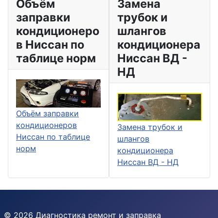
Объём
Замена
заправки
трубок и
кондиционеро
шлангов
в Ниссан по
кондиционера
таблице норм
Ниссан ВД -
НД
Объём заправки
кондиционеров
Замена трубок и
Ниссан по таблице
шлангов
норм
кондиционера
Ниссан ВД - НД
© 2026 Диагностика ремонт и заправка