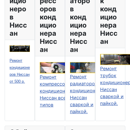
ицио
ресс
аторо
к
неро
оров
в
конд
в
конд
конд
ицио
Нисс
ицио
ицио
нера
ан
нера
нера
Нисс
Нисс
Нисс
ан
ан
ан
Ремонт
кондиционе
Ремонт
ров Ниссан
трубок
Ремонт
Ремонт
от 500 р.
кондиционе
радиаторов
компрессоров
Ниссан
кондиционера
кондиционера
сваркой и
Ниссан
Ниссан всех
пайкой.
сваркой и
типов
пайкой.