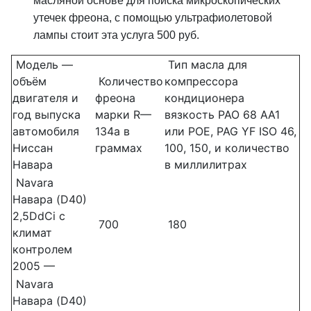
масляной основе для поиска микроскопических
утечек фреона, с помощью ультрафиолетовой
лампы стоит эта услуга 500 руб.
Модель —
Тип масла для
объём
Количество
компрессора
двигателя и
фреона
кондиционера
год выпуска
марки R—
вязкость PAO 68 AA1
автомобиля
134a в
или POE, PAG YF ISO 46,
Ниссан
граммах
100, 150, и количество
Навара
в миллилитрах
Navara
Навара (D40)
2,5DdCi с
700
180
климат
контролем
2005 —
Navara
Навара (D40)