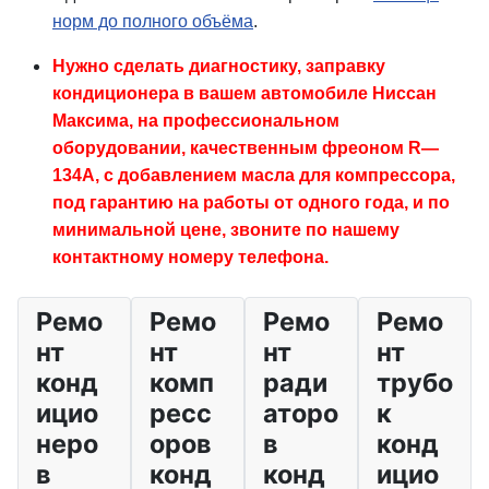
норм до полного объёма
.
Нужно сделать диагностику, заправку
кондиционера в вашем автомобиле Ниссан
Максима, на профессиональном
оборудовании, качественным фреоном R—
134A, с добавлением масла для компрессора,
под гарантию на работы от одного года, и по
минимальной цене, звоните по нашему
контактному номеру телефона.
Ремо
Ремо
Ремо
Ремо
нт
нт
нт
нт
конд
комп
ради
трубо
ицио
ресс
аторо
к
неро
оров
в
конд
в
конд
конд
ицио