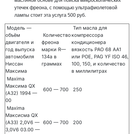
масляной основе для поиска микроскопических
утечек фреона, с помощью ультрафиолетовой
лампы стоит эта услуга 500 руб.
Модель —
Тип масла для
объём
Количество
компрессора
двигателя и
фреона
кондиционера
год выпуска
марки R—
вязкость PAO 68 AA1
автомобиля
134a в
или POE, PAG YF ISO 46,
Ниссан
граммах
100, 150, и количество
Максима
в миллилитрах
Maxima
Максима QX
600 — 700
250
(A32) 1994 —
00
Maxima
Максисма QX
(A33) 2,0V6 —
600 — 700
200
3,0V6 03.00 —