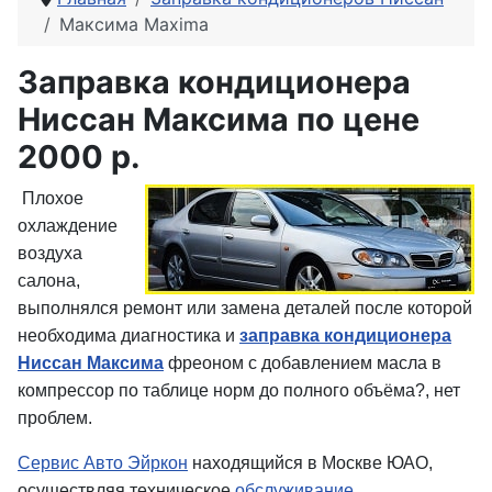
Максима Maxima
Заправка кондиционера
Ниссан Максима по цене
2000 р.
Плохое
охлаждение
воздуха
салона,
выполнялся ремонт или замена деталей после которой
необходима диагностика и
заправка кондиционера
Ниссан Максима
фреоном с добавлением масла в
компрессор по таблице норм до полного объёма?, нет
проблем.
Сервис Авто Эйркон
находящийся в Москве ЮАО,
осуществляя техническое
обслуживание