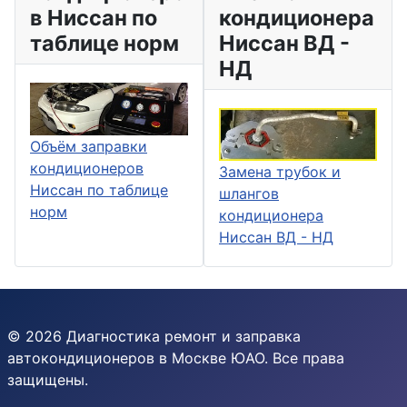
в Ниссан по
кондиционера
таблице норм
Ниссан ВД -
НД
Объём заправки
кондиционеров
Замена трубок и
Ниссан по таблице
шлангов
норм
кондиционера
Ниссан ВД - НД
© 2026 Диагностика ремонт и заправка
автокондиционеров в Москве ЮАО. Все права
защищены.