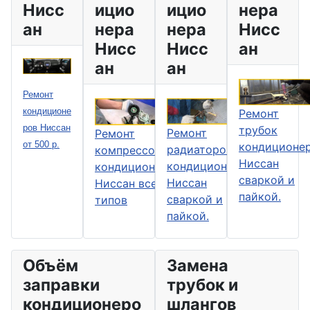
Нисс
ицио
ицио
нера
ан
нера
нера
Нисс
Нисс
Нисс
ан
ан
ан
Ремонт
кондиционе
Ремонт
ров Ниссан
трубок
Ремонт
Ремонт
от 500 р.
кондиционе
радиаторов
компрессоров
Ниссан
кондиционера
кондиционера
сваркой и
Ниссан
Ниссан всех
пайкой.
сваркой и
типов
пайкой.
Объём
Замена
заправки
трубок и
кондиционеро
шлангов