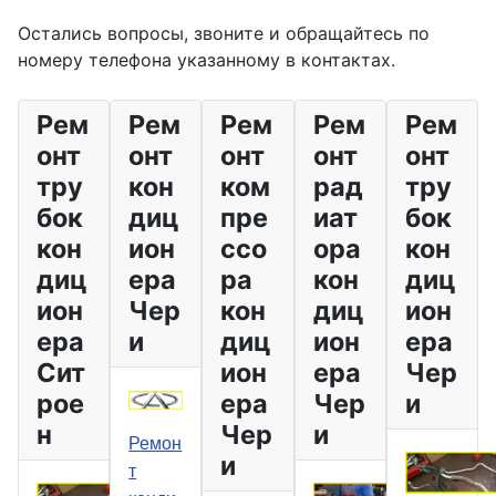
Остались вопросы, звоните и обращайтесь по
номеру телефона указанному в контактах.
Рем
Рем
Рем
Рем
Рем
онт
онт
онт
онт
онт
тру
кон
ком
рад
тру
бок
диц
пре
иат
бок
кон
ион
ссо
ора
кон
диц
ера
ра
кон
диц
ион
Чер
кон
диц
ион
ера
и
диц
ион
ера
Сит
ион
ера
Чер
рое
ера
Чер
и
н
Чер
и
Ремон
и
т