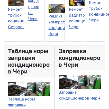
конди
Ремонт
ционе
трубок
Ремонт
Ремонт
ра
кондицио
трубок
радиатора
Ремонт
Чери
Чери
кондиционера
кондиционера
компрессора
Ситроен
Чери
кондиционера
Чери
Таблица норм
Заправка
заправки
кондиционеро
кондиционеро
в Чери
в Чери
Заправка
кондиционеров Чери
Таблица норм
заправки