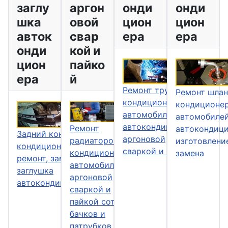
заглу
аргон
онди
онди
шка
овой
цион
цион
авток
свар
ера
ера
онди
кой и
цион
пайко
ера
й
Ремонт трубок
Ремонт шлан
кондиционера
кондиционе
автомобиля
автомобиле
автокондиционера
Ремонт
автокондиц
Задний контур
аргоновой
радиаторов
изготовлени
кондиционера,
сваркой и пайкой
кондиционеров
замена
ремонт, замена и
автомобилей
заглушка
аргоновой
автокондиционера.
сваркой и
пайкой сот
бачков и
патрубков