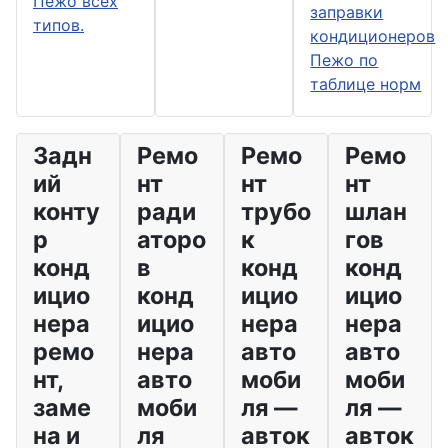
Пежо всех
заправки
типов.
кондиционеров
Пежо по
таблице норм
Задн
Ремо
Ремо
Ремо
ий
нт
нт
нт
конту
ради
трубо
шлан
р
аторо
к
гов
конд
в
конд
конд
ицио
конд
ицио
ицио
нера
ицио
нера
нера
ремо
нера
авто
авто
нт,
авто
моби
моби
заме
моби
ля —
ля —
на и
ля
авток
авток