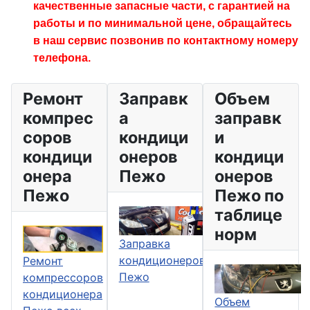
качественные запасные части, с гарантией на
работы и по минимальной цене, обращайтесь
в наш сервис позвонив по контактному номеру
телефона.
Ремонт
Заправк
Объем
компрес
а
заправк
соров
кондици
и
кондици
онеров
кондици
онера
Пежо
онеров
Пежо
Пежо по
таблице
норм
Заправка
кондиционеров
Ремонт
Пежо
компрессоров
кондиционера
Объем