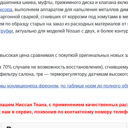
дшипника шкива, муфты, прижимного диска и клапана вклю
енсора
, выполняем аппаратом для напыления металлов дим
аргонной сваркой, сгнивших от коррозии под хомутами в ме
ем по образцу старых на заказ из расходных материалов от 
трубки
, актуально для моделей Nissan с двух, и более конту
 высокая цена сравнимая с покупкой оригинальных новых за
в 70% случаев не возможность восстановления), сгнившему
ильтру салона, трв — терморегулятору, датчикам высокого
емы кондиционера фреоном
,
по таблице норм до полного о
вашем Ниссан Теана, с применением качественных рас
к нам в сервис, позвонив по контактному номеру телеф