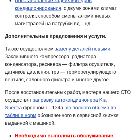
Восстановление задних контуров
кондиционирования
, с двумя зонами климат
контроля, способом смены алюминиевых
магистралей на патрубки вд – нд.
Дополнительные предложения и услуги.
Также осуществляем
замену деталей новыми
.
Заклинившего компрессора, радиатора —
конденсатора, ресивера — фильтра осушителя,
датчиков давления, трв — терморегулирующего
вентиля, салонного фильтра и многое другое.
После восстановительных работ, мастера нашего СТО
осуществят
заправку автокондиционера Kia
Spectra
фреоном r—134a,
до полного объёма по
таблице норм
обозначенного в сервисной книжке
выданной с машиной.
Необходимо выполнить обслуживание,