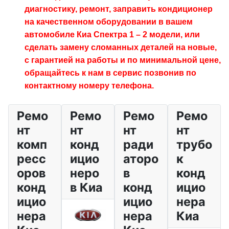
диагностику, ремонт, заправить кондиционер
на качественном оборудовании в вашем
автомобиле Киа Спектра 1 – 2 модели
, или
сделать замену сломанных деталей на новые,
с гарантией на работы и по минимальной цене,
обращайтесь к нам в сервис позвонив по
контактному номеру телефона.
Ремо
Ремо
Ремо
Ремо
нт
нт
нт
нт
комп
конд
ради
трубо
ресс
ицио
аторо
к
оров
неро
в
конд
конд
в Киа
конд
ицио
ицио
ицио
нера
нера
нера
Киа