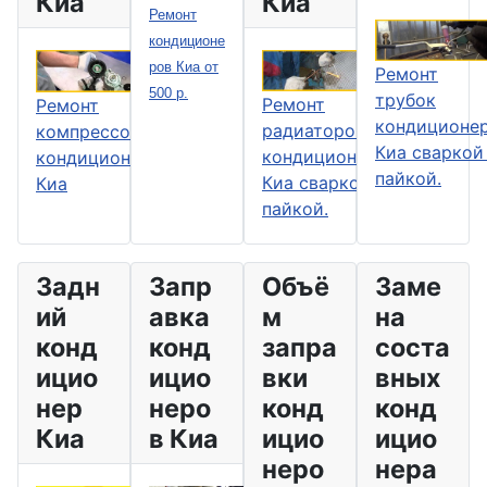
Киа
Киа
Ремонт
кондиционе
ров Киа от
Ремонт
500 р.
трубок
Ремонт
Ремонт
кондиционе
радиаторов
компрессоров
Киа сваркой
кондиционера
кондиционера
пайкой.
Киа сваркой и
Киа
пайкой.
Задн
Запр
Объё
Заме
ий
авка
м
на
конд
конд
запра
соста
ицио
ицио
вки
вных
нер
неро
конд
конд
Киа
в Киа
ицио
ицио
неро
нера