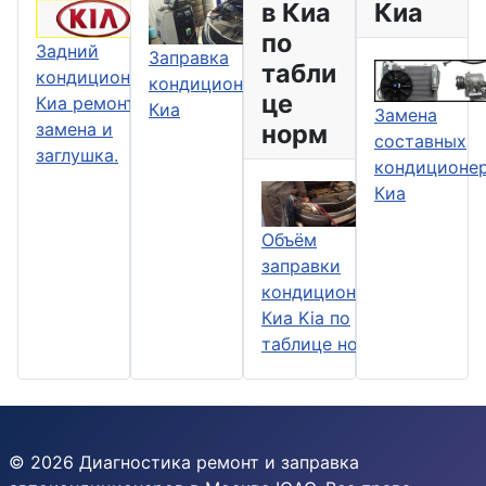
в Киа
Киа
по
Задний
Заправка
табли
кондиционер
кондиционеров
це
Киа ремонт,
Киа
Замена
замена и
норм
составных
заглушка.
кондиционе
Киа
Объём
заправки
кондиционеров
Киа Kia по
таблице норм
© 2026 Диагностика ремонт и заправка