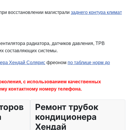
 при восстановлении магистрали
заднего контура климат
ентилятора радиатора, датчиков давления, ТРВ
чих составляющих системы.
нера Хендай Солярис
фреоном
по таблице норм до
околения, с использованием качественных
шему контактному номеру телефона.
торов
Ремонт трубок
а
кондиционера
Хендай