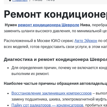
Ремонт кондиционе
Нужен
ремонт кондиционера Шевроле
Нива
, перебра
заменить шланги высокого давления, по минимальной цен
Расположенный в Москве ЮАО сервис
Авто Эйркон
по о
всех моделей, готов предоставить свои услуги, в этом на
Диагностика и ремонт кондиционера Шевро
Для определения причин, почему не включается кон
выполним их ремонт.
Наиболее частые причины обращения автовладельце
Восстановление заклинивших компрессоров
– выпол
замену подшипника, шкива, электромагнитной муфты,
Пайку сот радиаторов — конденсаторов
, пробитых к