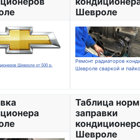
иционеров
кондиционер
оле
Шевроле
Ремонт радиаторов конд
ционеров Шевроле от 500 р.
Шевроле сваркой и пайк
вка
Таблица норм
иционера
заправки
оле
кондиционер
Шевроле