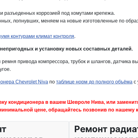
ли разъеденных коррозией под хомутами крепежа.
анных, лопнувших, меняем на новые изготовленные по обра
вумя контурами климат контроля
.
непригодных и установку новых составных деталей.
 ремня привода компрессора, трубок и шлангов, датчика в
угое.
онера Chevrolet Niva
по
таблице норм до полного объёма
с 
авку кондиционера в вашем Шевроле Нива, или замени
о минимальной цене, обращайтесь позвонив по нашему 
нт
Ремонт радиа