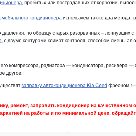
диционера
, пробитых или пострадавших от коррозии, выпо
омобильного кондиционера
используем также два метода: св
о давления, по образцу старых разорванных – лопнувших с 
я
, с двумя контурами климат контроля, способом смены алю
шего компрессора, радиатора — конденсатора, ресивера — 
ое другое.
существят
заправку автокондиционера Kia Ceed
фреоном r—
ку, ремонт, заправить кондиционер на качественном 
гарантией на работы и по минимальной цене, обращайт