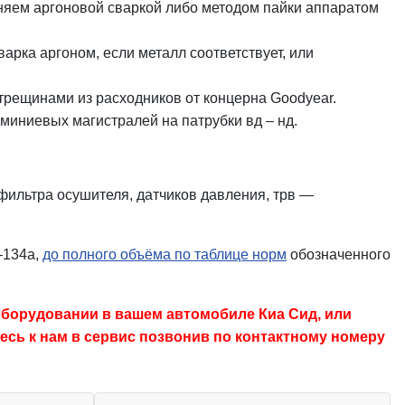
лняем аргоновой сваркой либо методом пайки аппаратом
арка аргоном, если металл соответствует, или
трещинами из расходников от концерна Goodyear.
миниевых магистралей на патрубки вд – нд.
фильтра осушителя, датчиков давления, трв —
134a,
до полного объёма по таблице норм
обозначенного
оборудовании в вашем автомобиле Киа Сид, или
есь к нам в сервис позвонив по контактному номеру